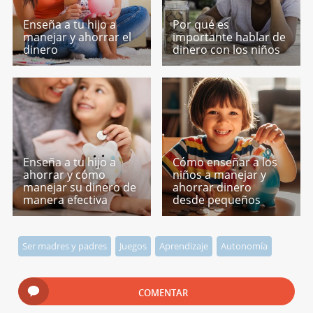
Enseña a tu hijo a
Por qué es
manejar y ahorrar el
importante hablar de
dinero
dinero con los niños
Enseña a tu hijo a
Cómo enseñar a los
ahorrar y cómo
niños a manejar y
manejar su dinero de
ahorrar dinero
manera efectiva
desde pequeños
Ser madres y padres
Juegos
Aprendizaje
Autonomía
COMENTAR