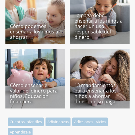
La paga debe
enseñar a los niños a
Cómo podemos
hacer un uso
enseñar a los niños a
responsable del
ahorrar
dinero
Cómo enseñar el
13 mandamientos
valor del dinero para
para enseñar a los
niños. Educación
niños a ahorrar
financiera
dinero de su paga
Cuentos infantiles
Adivinanzas
Adicciones - vicios
Aprendizaje