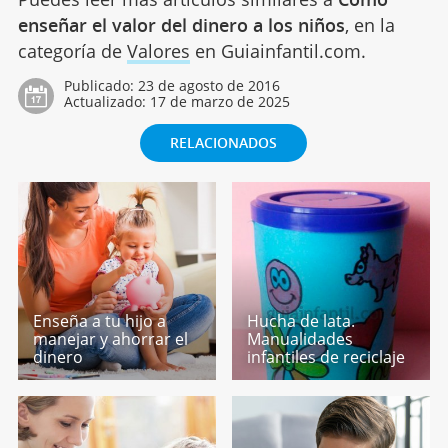
enseñar el valor del dinero a los niños
, en la
categoría de
Valores
en Guiainfantil.com.
Publicado:
23 de agosto de 2016
Actualizado:
17 de marzo de 2025
RELACIONADOS
Enseña a tu hijo a
Hucha de lata.
manejar y ahorrar el
Manualidades
dinero
infantiles de reciclaje