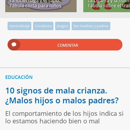
La luciérnaga y el sapo.
La cigarra y la horm
Fábula corta para niños
Fábula sobre el tra
Aprendizaje
Conducta
Juegos
Ser madres y padres
COMENTAR
EDUCACIÓN
10 signos de mala crianza.
¿Malos hijos o malos padres?
El comportamiento de los hijos indica si
lo estamos haciendo bien o mal