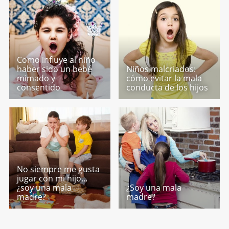
Como influye al niño
haber sido un bebé
Niños malcriados:
mimado y
cómo evitar la mala
consentido
conducta de los hijos
No siempre me gusta
jugar con mi hijo...
¿soy una mala
¿Soy una mala
madre?
madre?