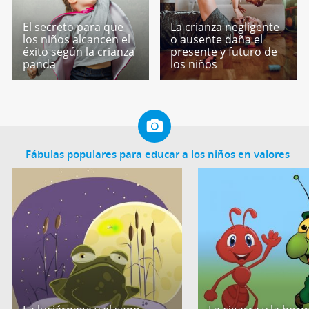
El secreto para que
La crianza negligente
los niños alcancen el
o ausente daña el
éxito según la crianza
presente y futuro de
panda
los niños
Fábulas populares para educar a los niños en valores