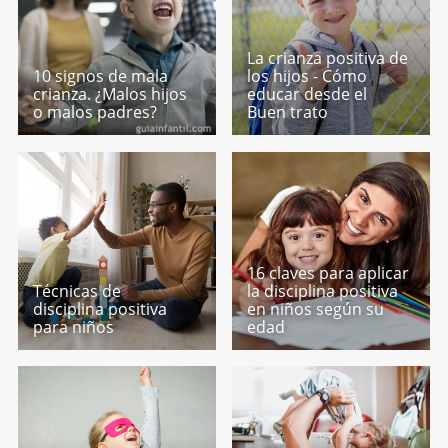
La crianza positiva de
10 signos de mala
los hijos - Cómo
crianza. ¿Malos hijos
educar desde el
o malos padres?
Buen trato
16 claves para aplicar
Técnicas de
la disciplina positiva
disciplina positiva
en niños según su
para niños
edad