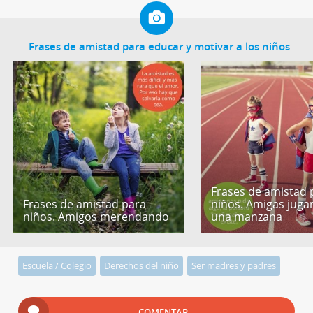
Frases de amistad para educar y motivar a los niños
Frases de amistad 
Frases de amistad para
niños. Amigas jug
niños. Amigos merendando
una manzana
Escuela / Colegio
Derechos del niño
Ser madres y padres
COMENTAR