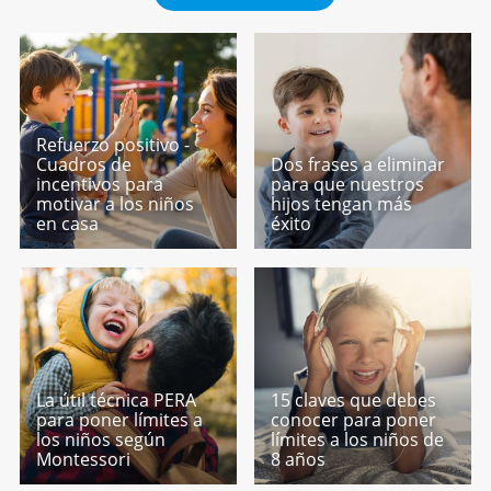
Refuerzo positivo -
Cuadros de
Dos frases a eliminar
incentivos para
para que nuestros
motivar a los niños
hijos tengan más
en casa
éxito
La útil técnica PERA
15 claves que debes
para poner límites a
conocer para poner
los niños según
límites a los niños de
Montessori
8 años