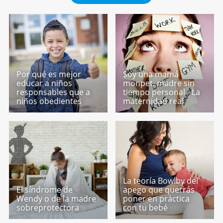
Por qué es mejor
Soy una mamá
educar a niños
monpet, madre sin
responsables que a
tiempo personal - La
niños obedientes
maternidad real
La teoría Bowlby del
El síndrome de
apego que querrás
Wendy o de la madre
poner en práctica
sobreprotectora
con tu bebé