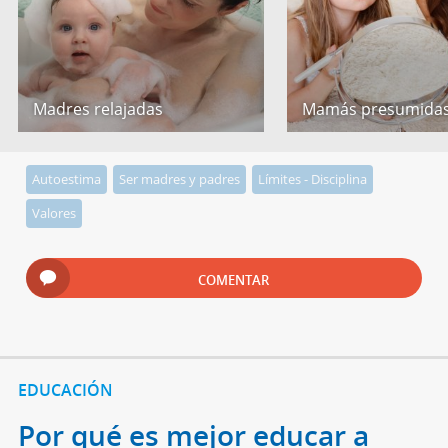
Madres relajadas
Mamás presumida
Autoestima
Ser madres y padres
Límites - Disciplina
Valores
COMENTAR
EDUCACIÓN
Por qué es mejor educar a