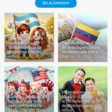
RELACIONADOS
Cuento corto para
celebrar la
Cómo celebrar el Día
Independencia de
de la Independencia
Argentina con los
de Venezuela con tu
niños
hijo
Independencia de
Cuento corto para
México - 13
niños acerca de la
actividades del Grito
Independencia de
de Dolores para
EEUU - Nación libre
niños