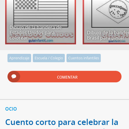
Dibujo de la bandera de
Estados Unidos para
Dibujo de la bande
colorear
Brasil para pintar
Aprendizaje
Escuela / Colegio
Cuentos infantiles
COMENTAR
OCIO
Cuento corto para celebrar la