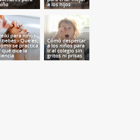
niño
a los hijos
Reiki para niños
y bebés - Qué es,
Cómo despertar
cómo se practica
a los niños para
y qué dice la
ir al colegio sin
ciencia
gritos ni prisas