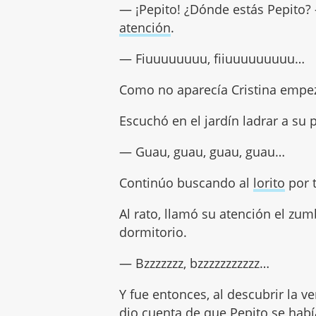
— ¡Pepito! ¿Dónde estás Pepito? 
atención
.
— Fiuuuuuuuu, fiiuuuuuuuuu…
Como no aparecía Cristina empe
Escuchó en el jardín ladrar a su
— Guau, guau, guau, guau…
Continúo buscando al
lorito
por 
Al rato, llamó su atención el zu
dormitorio.
— Bzzzzzzz, bzzzzzzzzzzz…
Y fue entonces, al descubrir la v
dio cuenta de que Pepito se había