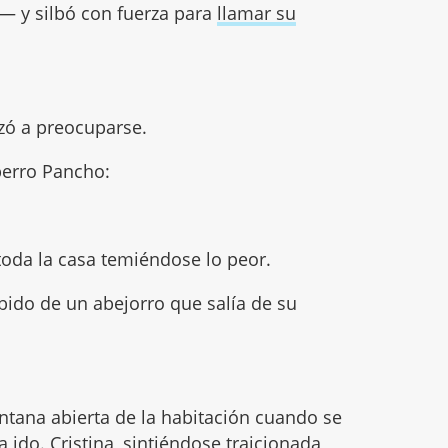
— y silbó con fuerza para
llamar su
zó a preocuparse.
 perro Pancho:
toda la casa temiéndose lo peor.
mbido de un abejorro que salía de su
entana abierta de la habitación cuando se
 ido. Cristina, sintiéndose traicionada,