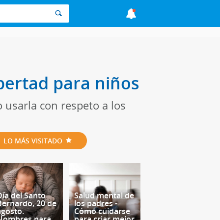
ibertad para niños
o usarla con respeto a los
LO MÁS VISITADO
Día del Santo
Salud mental de
Bernardo, 20 de
los padres -
agosto.
Cómo cuidarse
Nombres para
para criar mejor