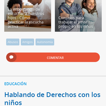
La importancia de
escuchar a nuestros
hijos - Cómo
Consejos para
practicar la escucha
trabajar el amor
activa
propio en los niños
Abusos
Amigos
Autonomía
COMENTAR
EDUCACIÓN
Hablando de Derechos con los
niños