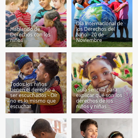
Día Internacional de
Hablando de
los Derechos del
Derechos con los
Niño - 20 de
niños
Noviembre
Todos los niños
tienen el derecho a
Guía sencilla para
ser escuchados - Oír
explicar qué son los
no es lo mismo que
derechos de los
escuchar
niños y niñas