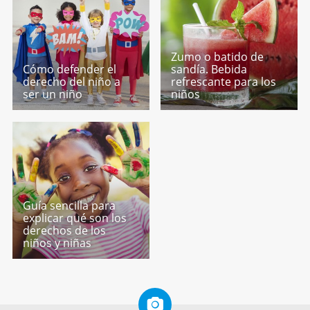
Zumo o batido de
Cómo defender el
sandía. Bebida
derecho del niño a
refrescante para los
ser un niño
niños
Guía sencilla para
explicar qué son los
derechos de los
niños y niñas