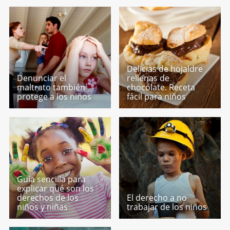
Delicias de hojaldre
Denunciar el
rellenas de
maltrato también
chocolate. Receta
protege a los niños
fácil para niños
Guía sencilla para
explicar qué son los
derechos de los
El derecho a no
niños y niñas
trabajar de los niños