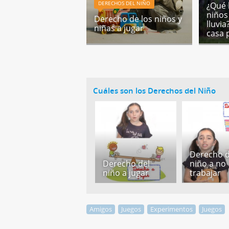
DERECHOS DEL NIÑO
¿Qué 
niños
Derecho de los niños y
lluvia
niñas a jugar
casa 
Cuáles son los Derechos del Niño
Derecho d
Derecho del
niño a no
niño a jugar
trabajar
Amigos
Juegos
Experimentos
Juegos