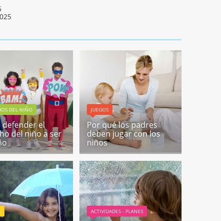
5
2025
HOS DEL NIÑO
JUEGOS
defender el
Por qué los padres
ho del niño a ser
deben jugar con los
ño
niños
A
ACTIVIDADES - PLANES