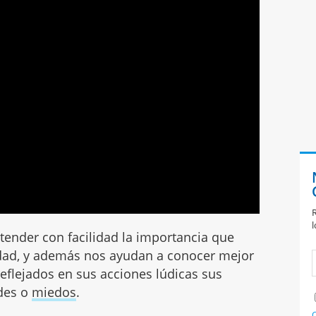
R
l
ender con facilidad la importancia que
cidad, y además nos ayudan a conocer mejor
eflejados en sus acciones lúdicas sus
ades o
miedos
.
C