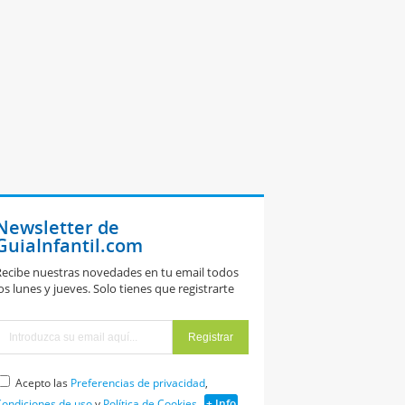
Newsletter de
GuiaInfantil.com
ecibe nuestras novedades en tu email todos
os lunes y jueves. Solo tienes que registrarte
Acepto las
Preferencias de privacidad
,
ondiciones de uso
y
Política de Cookies
+ Info