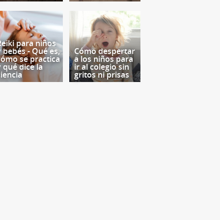
Reiki para niños
y bebés - Qué es,
Cómo despertar
cómo se practica
a los niños para
y qué dice la
ir al colegio sin
ciencia
gritos ni prisas