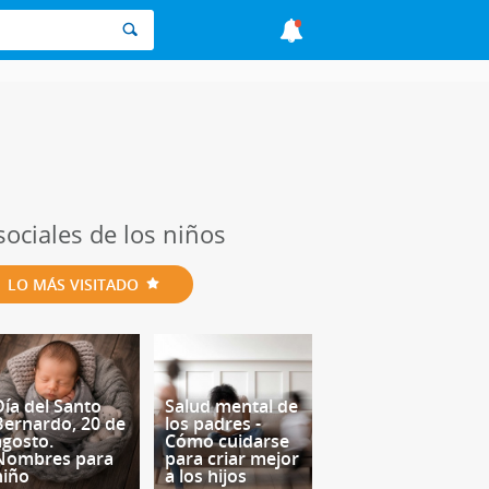
 sociales de los niños
LO MÁS VISITADO
Día del Santo
Salud mental de
Bernardo, 20 de
los padres -
agosto.
Cómo cuidarse
Nombres para
para criar mejor
niño
a los hijos