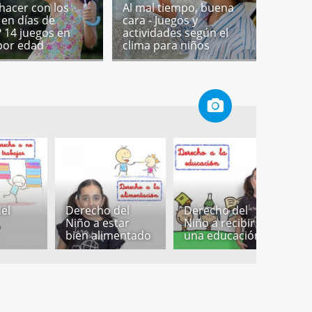
hacer con los
Al mal tiempo, buena
 en días de
cara - Juegos y
? 14 juegos en
actividades según el
por edad
clima para niños
el
Derecho del
Derecho del
Niño a estar
Niño a recibir
D
bien alimentado
una educación
N