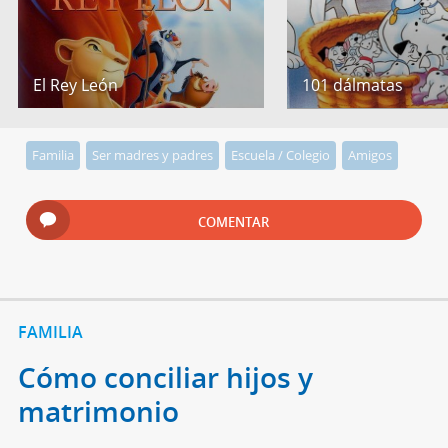
El Rey León
101 dálmatas
Familia
Ser madres y padres
Escuela / Colegio
Amigos
COMENTAR
FAMILIA
Cómo conciliar hijos y
matrimonio