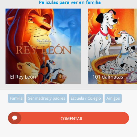
Películas para ver en familia
El Rey León
101 dálmatas
Familia
Ser madres y padres
Escuela / Colegio
Amigos
COMENTAR