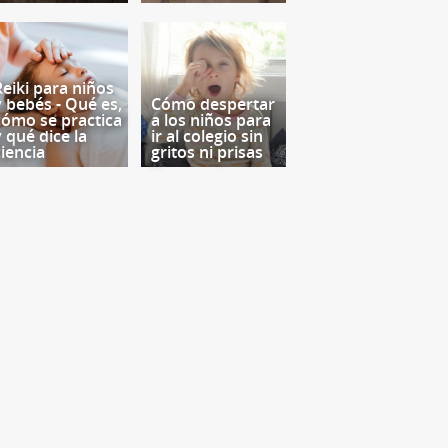
Reiki para niños
y bebés - Qué es,
Cómo despertar
cómo se practica
a los niños para
y qué dice la
ir al colegio sin
ciencia
gritos ni prisas