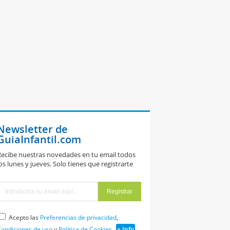
Newsletter de
GuiaInfantil.com
ecibe nuestras novedades en tu email todos
os lunes y jueves. Solo tienes que registrarte
Acepto las
Preferencias de privacidad
,
ondiciones de uso
y
Política de Cookies
+ Info