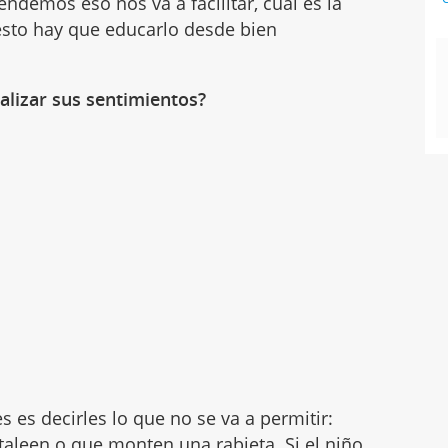
ndemos eso nos va a facilitar, cuál es la
sto hay que educarlo desde bien
alizar sus sentimientos?
 es decirles lo que no se va a permitir:
ataleen o que
monten una rabieta
. Si el niño