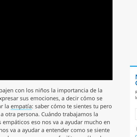
bajen con los niños la importancia de la
R
xpresar sus emociones, a decir cómo se
l
ar la
empatía
: saber cómo te sientes tu pero
la otra persona. Cuándo trabajamos la
 empáticos eso nos va a ayudar mucho en
, nos va a ayudar a entender como se siente
C