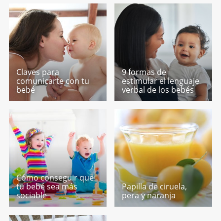
Claves para
9 formas de
comunicarte con tu
estimular el lenguaje
bebé
verbal de los bebés
Cómo conseguir que
tu bebé sea más
Papilla de ciruela,
sociable
pera y naranja