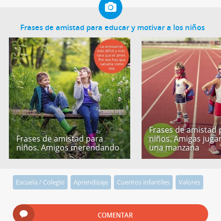
Frases de amistad para educar y motivar a los niños
Frases de amistad 
Frases de amistad para
niños. Amigas jug
niños. Amigos merendando
una manzana
Escuela / Colegio
Aprendizaje
Cuentos infantiles
Valores
COMENTAR