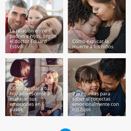
La relación entre
padres e hijos, según
el doctor Eduard
Cómo explicar la
Estivill
muerte a los niños
Cómo ayudar a tu
hijo adolescente a
7 preguntas para
manejar sus
saber si conectas
emociones en 6
emocionalmente con
pasos
tus hijos