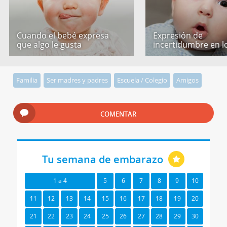
Cuando el bebé expresa
Expresión de
que algo le gusta
incertidumbre en l
Familia
Ser madres y padres
Escuela / Colegio
Amigos
COMENTAR
Tu semana de embarazo
1 a 4
5
6
7
8
9
10
11
12
13
14
15
16
17
18
19
20
21
22
23
24
25
26
27
28
29
30