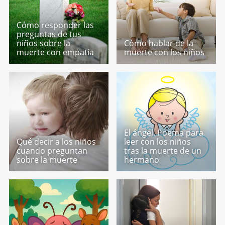
Cómo responder las
preguntas de tus
niños sobre la
Cómo hablar de la
muerte con empatía
muerte con los niños
El ángel. Poema para
Qué decir a los niños
leer con los niños
cuando preguntan
tras la muerte de un
sobre la muerte
hermano