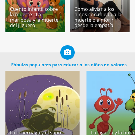
Cuento infantil sobre
Cómo aliviar a los
la muerte - La
niños con miedo a la
mariposa y la muerte
muerte o a morir
del jilguero
desde la empatía
Fábulas populares para educar a los niños en valores
La luciérnaga y el sapo.
La cigarra y la horm