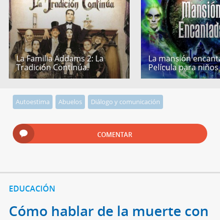
La Familia Addams 2: La
La mansión encant
Tradición Continúa.
Película para niños
Autoestima
Abuelos
Diálogo y comunicación
COMENTAR
EDUCACIÓN
Cómo hablar de la muerte con