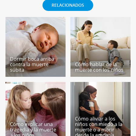
RELACIONADOS
Dormir boca arriba
contra la muerte
Cómo hablar de la
súbita
muerte con los niños
Cómo aliviar a los
Cómo explicar una
niños con miedo a la
tragedia y la muerte
muerte o a morir
a los niños
desde la empatía