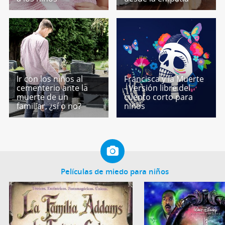
Ir con los niños al
Francisca y la Muerte
cementerio ante la
- Versión libre del
muerte de un
cuento corto para
familiar, ¿sí o no?
niños
Películas de miedo para niños