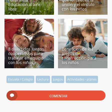
Educación al aire
unión y el vínculo
libre
con los niños
8 divertidos juegos
Beneficios de los
cooperativos para
juegos de
trabajar en equipo
construcción para
con los niños
los niños
Escuela / Colegio
Lectura
Juegos
Actividades - planes
COMENTAR