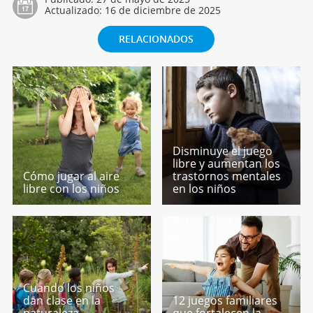
Actualizado:
16 de diciembre de 2025
RELACIONADOS
Disminuye el juego
libre y aumentan los
Cómo jugar al aire
trastornos mentales
libre con los niños
en los niños
Cuando los niños
dan clase en la
12 juegos familiares
naturaleza.
que fortalecen la