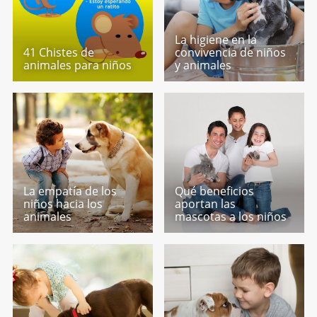
La higiene en la
41 Chistes de
convivencia de niños
animales para niños
y animales
La empatía de los
Qué beneficios
niños hacia los
aportan las
animales
mascotas a los niños