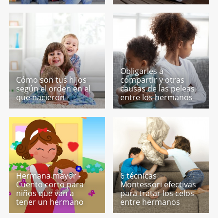
Obligarles a
Cómo son tus hijos
compartir y otras
según el orden en el
causas de las peleas
que nacieron
entre los hermanos
Hermana mayor -
6 técnicas
Cuento corto para
Montessori efectivas
niños que van a
para tratar los celos
tener un hermano
entre hermanos