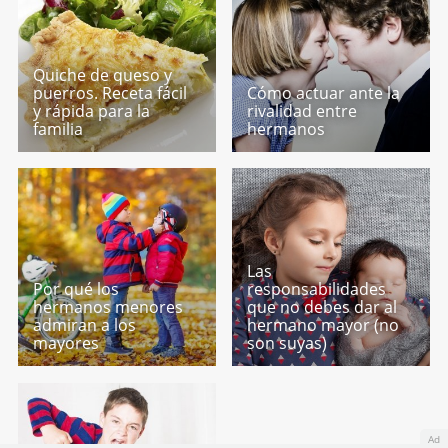
Quiche de queso y
puerros. Receta fácil
Cómo actuar ante la
y rápida para la
rivalidad entre
familia
hermanos
Las
Por qué los
responsabilidades
hermanos menores
que no debes dar al
admiran a los
hermano mayor (no
mayores
son suyas)
Ad