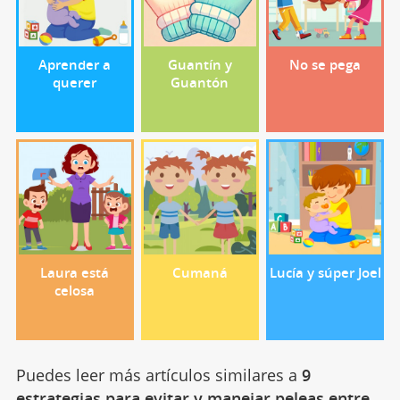
Aprender a
Guantín y
No se pega
querer
Guantón
Laura está
Cumaná
Lucía y súper Joel
celosa
Puedes leer más artículos similares a
9
estrategias para evitar y manejar peleas entre