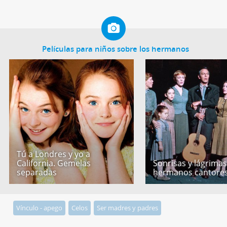
Películas para niños sobre los hermanos
Tú a Londres y yo a
California. Gemelas
Sonrisas y lágrimas
separadas
hermanos cantore
Vínculo - apego
Celos
Ser madres y padres