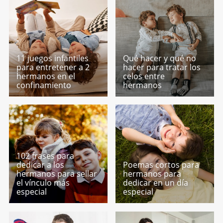
11 juegos infantiles
Qué hacer y qué no
para entretener a 2
hacer para tratar los
hermanos en el
celos entre
confinamiento
hermanos
102 frases para
dedicar a los
Poemas cortos para
hermanos para sellar
hermanos para
el vínculo más
dedicar en un día
especial
especial