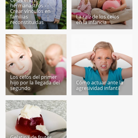
hermanastros -
Crear vínculos en
familias
La raíz de los celos
reconstituidas
en la infancia
Los celos del primer
hijo por la llegada del
Cómo actuar ante la
segundo
agresividad infantil
Gelatina de frutos