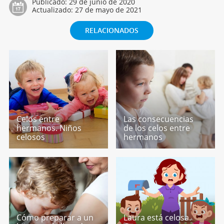
Publicado:
29 de junio de 2020
Actualizado:
27 de mayo de 2021
RELACIONADOS
Celos entre
Las consecuencias
hermanos. Niños
de los celos entre
celosos
hermanos
Cómo preparar a un
Laura está celosa.