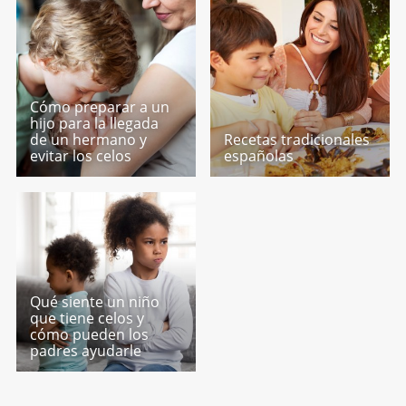
Cómo preparar a un
hijo para la llegada
de un hermano y
Recetas tradicionales
evitar los celos
españolas
Qué siente un niño
que tiene celos y
cómo pueden los
padres ayudarle