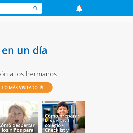
en un día
ión a los hermanos
LO MÁS VISITADO
Cómo preparar
la vuelta al
Cómo despertar
colegio -
a los niños para
Checklist y