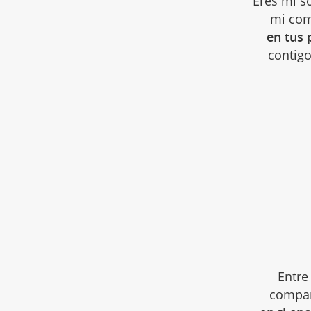
Eres mi s
mi comp
en tus 
contigo
Entr
compar