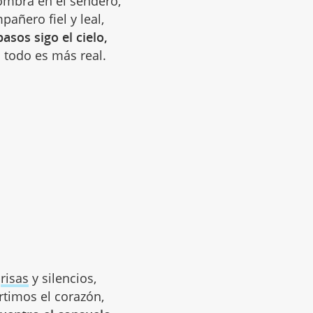
ombra en el sendero,
añero fiel y leal,
pasos sigo el cielo,
 todo es más real.
e
risas
y silencios,
timos el corazón,