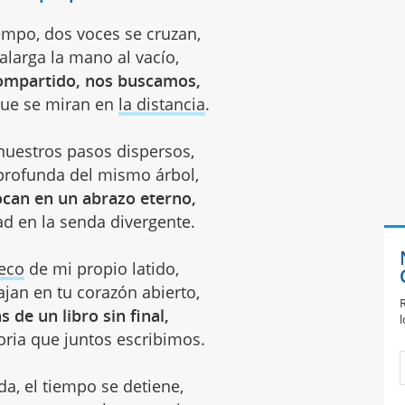
iempo, dos voces se cruzan,
larga la mano al vacío,
 compartido, nos buscamos,
ue se miran en
la distancia
.
 nuestros pasos dispersos,
 profunda del mismo árbol,
ocan en un abrazo eterno,
d en la senda divergente.
 eco
de mi propio latido,
ajan en tu corazón abierto,
R
 de un libro sin final,
l
oria que juntos escribimos.
a, el tiempo se detiene,