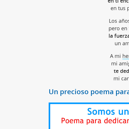
en ti en
en tus 
Los años
pero en 
la fuerz
un am
A mi
he
mi ami
te ded
mi car
Un precioso poema par