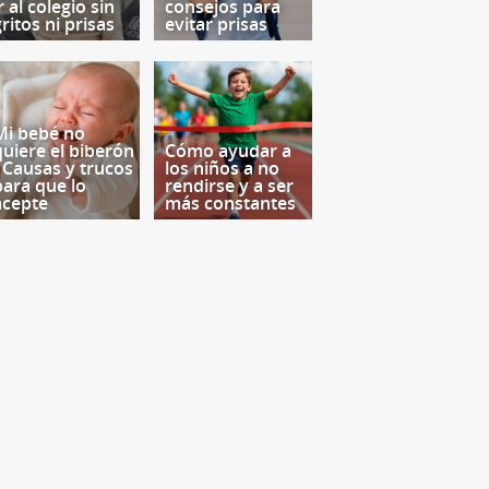
r al colegio sin
consejos para
ritos ni prisas
evitar prisas
Mi bebé no
quiere el biberón
Cómo ayudar a
- Causas y trucos
los niños a no
para que lo
rendirse y a ser
acepte
más constantes