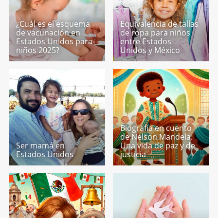
¿Cuál es el esquema
Equivalencia de tallas
de vacunación en
de ropa para niños
Estados Unidos para
entre Estados
niños 2025?
Unidos y México
Biografía en cuento
de Nelson Mandela.
Ser mamá en
Una vida de paz y de
Estados Unidos
justicia