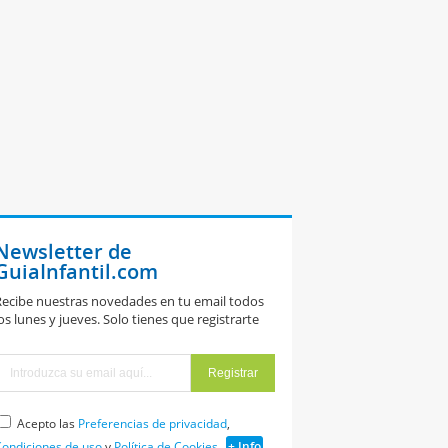
Newsletter de
GuiaInfantil.com
ecibe nuestras novedades en tu email todos
os lunes y jueves. Solo tienes que registrarte
Acepto las
Preferencias de privacidad
,
ondiciones de uso
y
Política de Cookies
+ Info