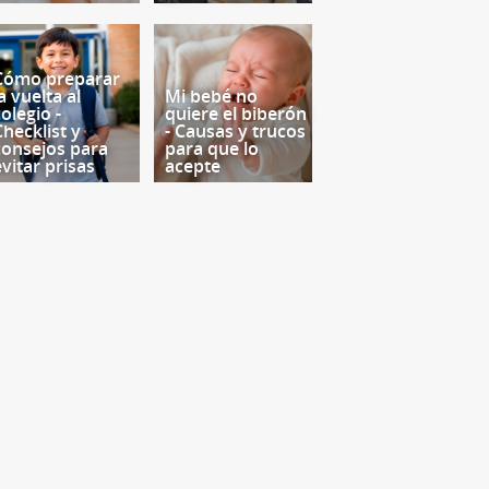
Cómo preparar
a vuelta al
Mi bebé no
olegio -
quiere el biberón
Checklist y
- Causas y trucos
consejos para
para que lo
evitar prisas
acepte