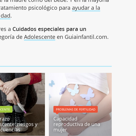
tratamiento psicológico para
ayudar a la
idad
.
res a
Cuidados especiales para un
tegoría de
Adolescente
en Guiainfantil.com.
SCENTE
PROBLEMAS DE FERTILIDAD
razo
Capacidad
scente: riesgos y
reproductiva de una
cuencias
mujer