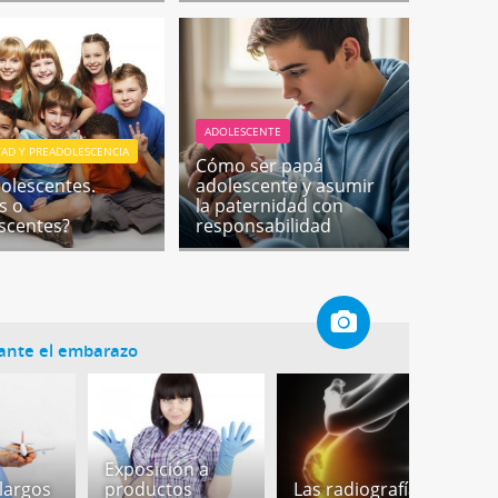
ADOLESCENTE
AD Y PREADOLESCENCIA
Cómo ser papá
olescentes.
adolescente y asumir
s o
la paternidad con
scentes?
responsabilidad
rante el embarazo
Exposición a
 largos
productos
Las radiografías
A