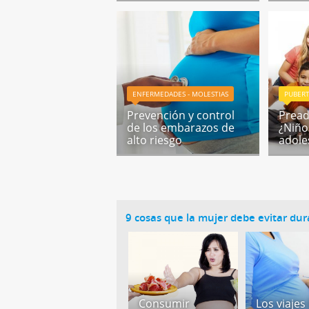
ENFERMEDADES - MOLESTIAS
PUBERT
Prevención y control
Pread
de los embarazos de
¿Niño
alto riesgo
adole
9 cosas que la mujer debe evitar du
Consumir
Los viajes