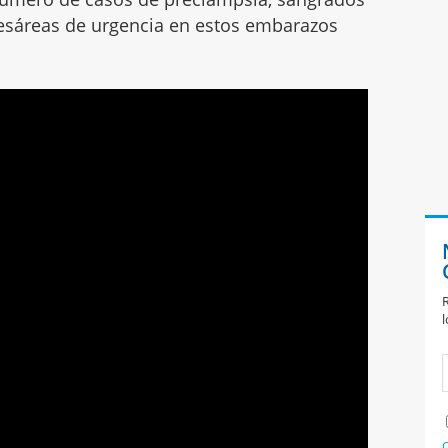
esáreas de urgencia en estos embarazos
R
l
C