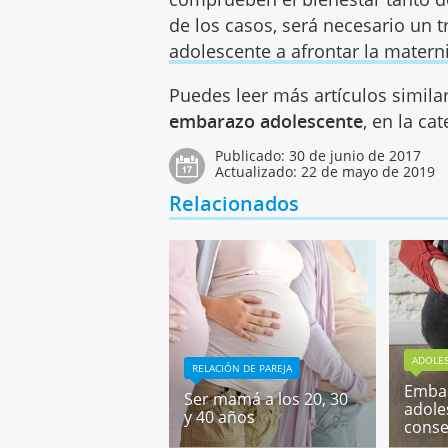
de los casos, será necesario un 
adolescente a afrontar la matern
Puedes leer más artículos simila
embarazo adolescente
, en la ca
Publicado:
30 de junio de 2017
Actualizado:
22 de mayo de 2019
Relacionados
ADOLE
RELACIÓN DE PAREJA
Emba
Ser mamá a los 20, 30
adole
y 40 años
conse