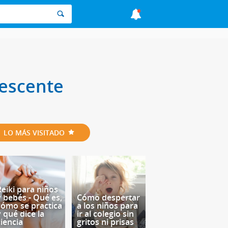
lescente
LO MÁS VISITADO
Reiki para niños
y bebés - Qué es,
Cómo despertar
cómo se practica
a los niños para
y qué dice la
ir al colegio sin
ciencia
gritos ni prisas