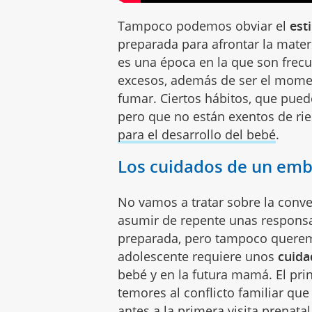
Tampoco podemos obviar el
est
preparada para afrontar la mater
es una época en la que son frecu
excesos, además de ser el momen
fumar. Ciertos hábitos, que pue
pero que no están exentos de ri
para el desarrollo del bebé
.
Los cuidados de un emb
No vamos a tratar sobre la conv
asumir de repente unas responsa
preparada, pero tampoco querem
adolescente requiere unos
cuida
bebé y en la futura mamá. El pri
temores al conflicto familiar que
antes a
la primera visita prenatal