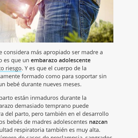
e considera más apropiado ser madre a
to es que un
embarazo adolescente
to riesgo
. Y es que el cuerpo de la
tamente formado como para soportar sin
 un bebé durante nueves meses.
 parto están inmaduros durante la
mbarazo demasiado temprano puede
ra del parto, pero también en el desarrollo
 los bebés de madres adolescentes
nazcan
cultad respiratoria también es muy alta.
úmero de casos de preclampsia, sangrados