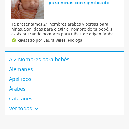
para niñas con significado
Te presentamos 21 nombres árabes y persas para
niñas. Son ideas para elegir el nombre de tu bebé, si
estás buscando nombres para niñas de origen árabe
consulta este listado de nombres árabes femeninos.
Revisado por Laura Vélez,
Filóloga
Seguramente alguno te sorprenderá porque no sabías
que estaban castellanizados.
A-Z Nombres para bebés
Alemanes
Apellidos
Árabes
Catalanes
Ver todas