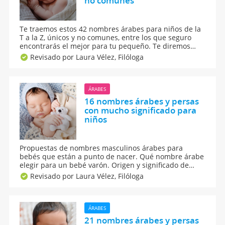
no comunes
Te traemos estos 42 nombres árabes para niños de la
T a la Z, únicos y no comunes, entre los que seguro
encontrarás el mejor para tu pequeño. Te diremos
qué significa cada uno y con esta información podrás
Revisado por Laura Vélez,
Filóloga
elegir de manera más consciente. Son nombres para
niños muy originales que te fascinarán, ¡estamos
seguras!
ÁRABES
16 nombres árabes y persas
con mucho significado para
niños
Propuestas de nombres masculinos árabes para
bebés que están a punto de nacer. Qué nombre árabe
elegir para un bebé varón. Origen y significado de
todos los nombres árabes de bebés. Te contamos los
Revisado por Laura Vélez,
Filóloga
10 nombres árabes para niño más populares y
conocidos.
ÁRABES
21 nombres árabes y persas