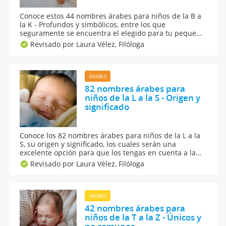
Conoce estos 44 nombres árabes para niños de la B a
la K - Profundos y simbólicos, entre los que
seguramente se encuentra el elegido para tu pequeño
bebé. Son nombres con un significado único en el
Revisado por Laura Vélez,
Filóloga
Oriente y que cada vez se hacen más populares en
Occidente. Léelos todos y te convencerás.
ÁRABES
82 nombres árabes para
niños de la L a la S - Origen y
significado
Conoce los 82 nombres árabes para niños de la L a la
S, su origen y significado, los cuales serán una
excelente opción para que los tengas en cuenta a la
hora de elegir el nombre de tu pequeño. Son nombre
Revisado por Laura Vélez,
Filóloga
con fuertes raíces en el mundo árabe que sin duda te
atraerán por su musicalidad y originalidad.
ÁRABES
42 nombres árabes para
niños de la T a la Z - Únicos y