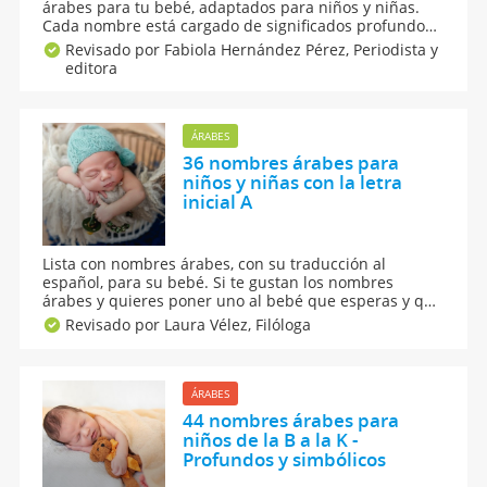
árabes para tu bebé, adaptados para niños y niñas.
Cada nombre está cargado de significados profundos
y poderosos, reflejando la rica cultura y tradiciones
Revisado por Fabiola Hernández Pérez,
Periodista y
árabes. Explora estas opciones de nombres para niños
editora
y niñas de origen islámico y musulmán.
ÁRABES
36 nombres árabes para
niños y niñas con la letra
inicial A
Lista con nombres árabes, con su traducción al
español, para su bebé. Si te gustan los nombres
árabes y quieres poner uno al bebé que esperas y que
está para nacer, te aconsejamos que consulte nuestra
Revisado por Laura Vélez,
Filóloga
selección de nombres árabes para niños y niñas, que
empiezan con la letra A.
ÁRABES
44 nombres árabes para
niños de la B a la K -
Profundos y simbólicos