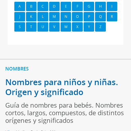
A
B
C
D
E
F
G
H
I
J
K
L
M
N
O
P
Q
R
S
T
U
V
W
X
Y
Z
NOMBRES
Nombres para niños y niñas.
Origen y significado
Guía de nombres para bebés. Nombres
cortos, largos, compuestos, de distintos
orígenes y significados