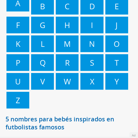
A
B
C
D
E
F
G
H
I
J
K
L
M
N
O
P
Q
R
S
T
U
V
W
X
Y
Z
5 nombres para bebés inspirados en
futbolistas famosos
Ad