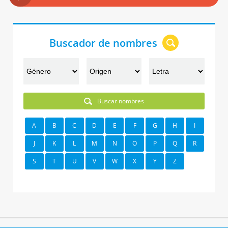
Buscador de nombres
Buscar nombres
A
B
C
D
E
F
G
H
I
J
K
L
M
N
O
P
Q
R
S
T
U
V
W
X
Y
Z