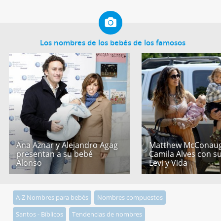
Los nombres de los bebés de los famosos
Ana Aznar y Alejandro Agag
Matthew McConaug
presentan a su bebé
Camila Alves con s
Alonso
Levi y Vida
A-Z Nombres para bebés
Nombres compuestos
Santos - Bíblicos
Tendencias de nombres