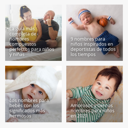
La guía más
completa de
nombres
9 nombres para
compuestos
niños inspirados en
perfectos para niños
deportistas de todos
y niñas
los tiempos
Los nombres para
bebés con los
Amorosos y tiernos
significados más
nombres para niños
hermosos
en 2021