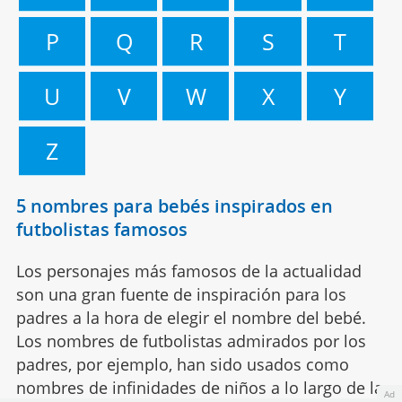
P
Q
R
S
T
U
V
W
X
Y
Z
5 nombres para bebés inspirados en
futbolistas famosos
Los personajes más famosos de la actualidad
son una gran fuente de inspiración para los
padres a la hora de elegir el nombre del bebé.
Los nombres de futbolistas admirados por los
padres, por ejemplo, han sido usados como
nombres de infinidades de niños a lo largo de la
Ad