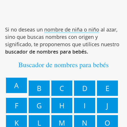
Si no deseas un
nombre de niña o niño
al azar,
sino que buscas nombres con origen y
significado, te proponemos que utilices nuestro
buscador de nombres para bebés.
Buscador de nombres para bebés
A
B
C
D
E
F
G
H
I
J
K
L
M
N
O