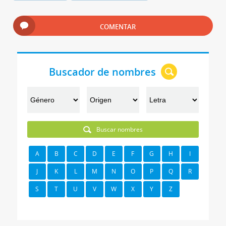
COMENTAR
Buscador de nombres
Buscar nombres
A
B
C
D
E
F
G
H
I
J
K
L
M
N
O
P
Q
R
S
T
U
V
W
X
Y
Z