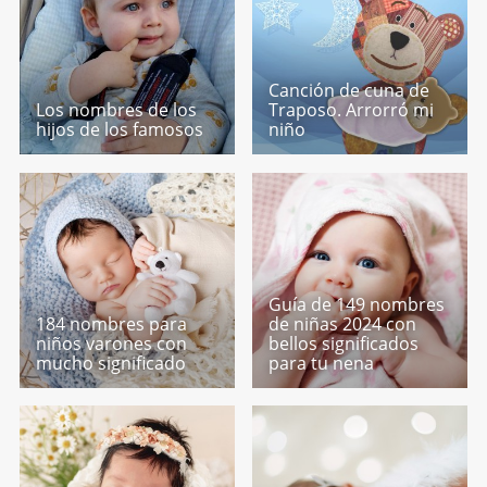
Canción de cuna de
Los nombres de los
Traposo. Arrorró mi
hijos de los famosos
niño
Guía de 149 nombres
184 nombres para
de niñas 2024 con
niños varones con
bellos significados
mucho significado
para tu nena