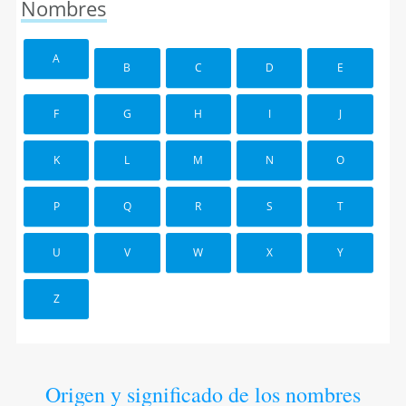
Nombres
A
B
C
D
E
F
G
H
I
J
K
L
M
N
O
P
Q
R
S
T
U
V
W
X
Y
Z
Origen y significado de los nombres