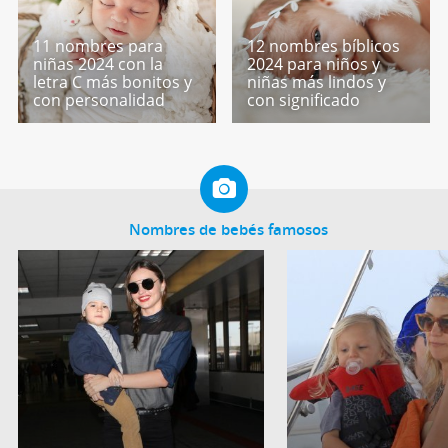
11 nombres para
12 nombres bíblicos
niñas 2024 con la
2024 para niños y
letra C más bonitos y
niñas más lindos y
con personalidad
con significado
Nombres de bebés famosos