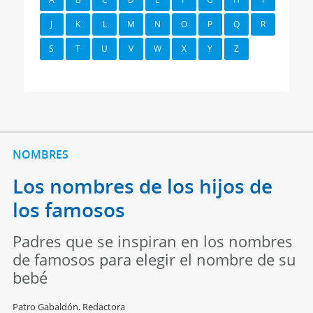
J
K
L
M
N
O
P
Q
R
S
T
U
V
W
X
Y
Z
NOMBRES
Los nombres de los hijos de
los famosos
Padres que se inspiran en los nombres
de famosos para elegir el nombre de su
bebé
Patro Gabaldón. Redactora