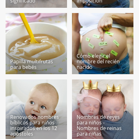
significado
imposición
Cómo elegir el
Papilla multifrutas
nombre del recién
para bebés
nacido
Renovados nombres
Nombres de reyes
bíblicos para niños
para niños -
inspirados en los 12
Nombres de reinas
apóstoles
para niñas