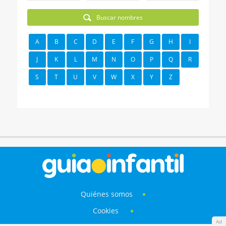
Buscar nombres
A
B
C
D
E
F
G
H
I
J
K
L
M
N
O
P
Q
R
S
T
U
V
W
X
Y
Z
Quiénes somos
Cookies
Ad