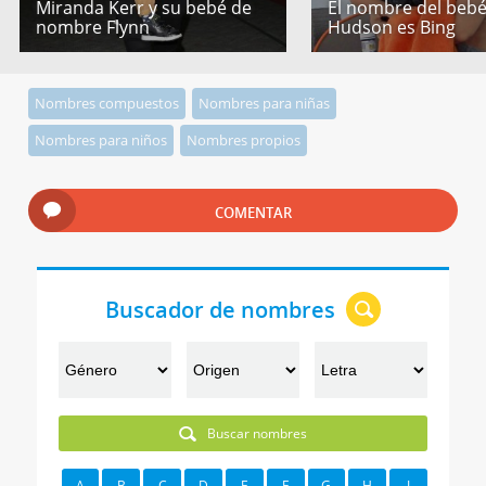
Miranda Kerr y su bebé de
El nombre del bebé
nombre Flynn
Hudson es Bing
Nombres compuestos
Nombres para niñas
Nombres para niños
Nombres propios
COMENTAR
Buscador de nombres
Buscar nombres
A
B
C
D
E
F
G
H
I