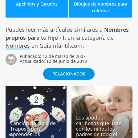
Apellidos y Escudos
Dibujos de nombres para
colorear
Puedes leer más artículos similares a
Nombres
propios para tu hijo - I
, en la categoría de
Nombres
en Guiainfantil.com.
Publicado:
12 de marzo de 2007
Actualizado:
12 de junio de 2018
RELACIONADOS
Los apodos
Canción de cuna de
cariñosos que usan
Traposo para
con los niños los
aprender los
padres de todo el