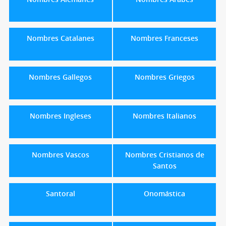
Nombres Catalanes
Nombres Franceses
Nombres Gallegos
Nombres Griegos
Nombres Ingleses
Nombres Italianos
Nombres Vascos
Nombres Cristianos de
Santos
Santoral
Onomástica