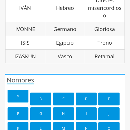
Dios es
IVÁN
Hebreo
misericordios
o
IVONNE
Germano
Gloriosa
ISIS
Egipcio
Trono
IZASKUN
Vasco
Retamal
Nombres
A
B
C
D
E
F
G
H
I
J
K
L
M
N
O