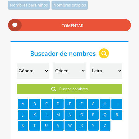
Nombres para niños
Nombres propios
COMENTAR
Buscador de nombres
Buscar nombres
A
B
C
D
E
F
G
H
I
J
K
L
M
N
O
P
Q
R
S
T
U
V
W
X
Y
Z