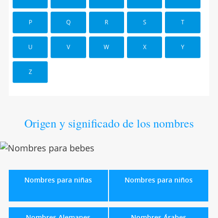
P
Q
R
S
T
U
V
W
X
Y
Z
Origen y significado de los nombres
Nombres para niñas
Nombres para niños
Nombres Alemanes
Nombres Árabes