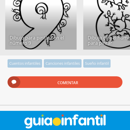
Dibujo para pintar con el
Dibujo con el núme
número 9
para pintar
Cuentos infantiles
Canciones infantiles
Sueño infantil
COMENTAR