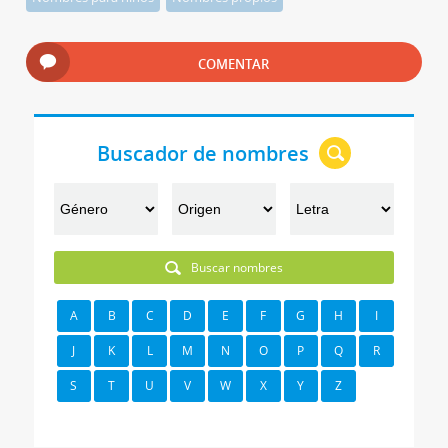
COMENTAR
Buscador de nombres
Buscar nombres
A
B
C
D
E
F
G
H
I
J
K
L
M
N
O
P
Q
R
S
T
U
V
W
X
Y
Z