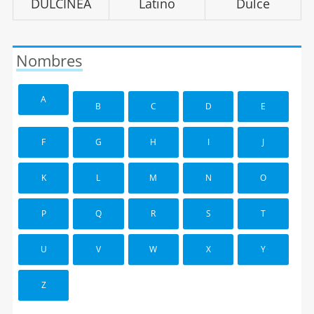
DULCINEA
Latino
Dulce
Nombres
A
B
C
D
E
F
G
H
I
J
K
L
M
N
O
P
Q
R
S
T
U
V
W
X
Y
Z