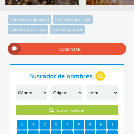
Nombres compuestos
Nombres para niñas
Nombres para niños
Nombres propios
COMENTAR
Buscador de nombres
Buscar nombres
A
B
C
D
E
F
G
H
I