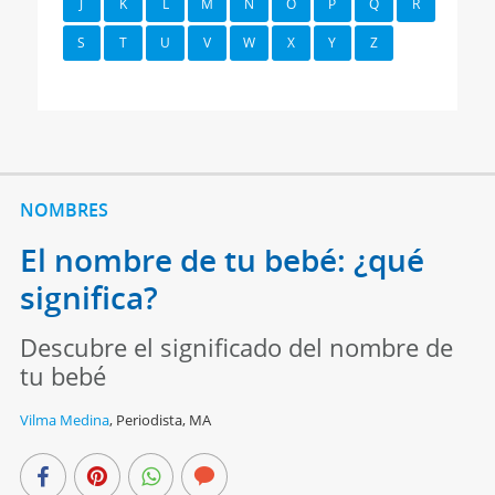
J
K
L
M
N
O
P
Q
R
S
T
U
V
W
X
Y
Z
NOMBRES
El nombre de tu bebé: ¿qué
significa?
Descubre el significado del nombre de
tu bebé
Vilma Medina
,
Periodista, MA