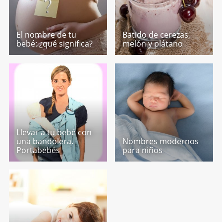
El nombre de tu
Batido de cerezas,
bebé: ¿qué significa?
melón y plátano
Llevar a tu bebé con
una bandolera.
Nombres modernos
Portabebés
para niños