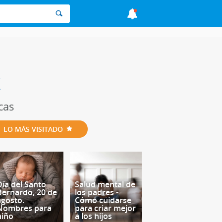
Z
cas
LO MÁS VISITADO
Día del Santo
Salud mental de
Bernardo, 20 de
los padres -
agosto.
Cómo cuidarse
Nombres para
para criar mejor
niño
a los hijos