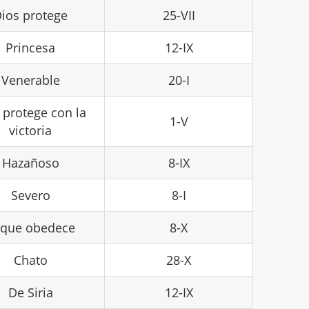
ios protege
25-VII
Princesa
12-IX
Venerable
20-I
protege con la
1-V
victoria
Hazañoso
8-IX
Severo
8-I
 que obedece
8-X
Chato
28-X
De Siria
12-IX