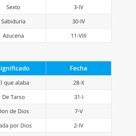
Sexto
3-IV
Sabiduría
30-IV
Azucena
11-VIII
Significado
Fecha
El que alaba
28-X
De Tarso
31-I
Don de Dios
7-V
ada por Dios
2-IV