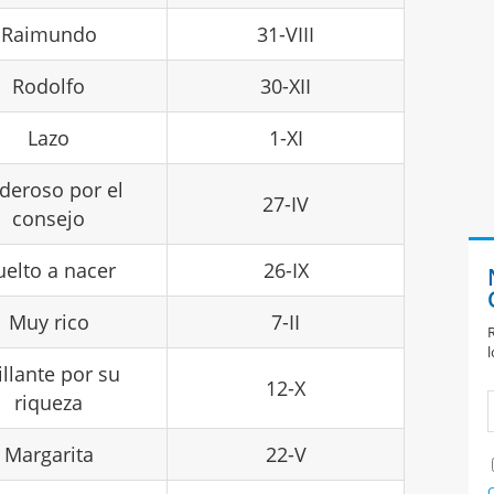
Raimundo
31-VIII
Rodolfo
30-XII
Lazo
1-XI
deroso por el
27-IV
consejo
uelto a nacer
26-IX
Muy rico
7-II
R
l
illante por su
12-X
riqueza
Margarita
22-V
C