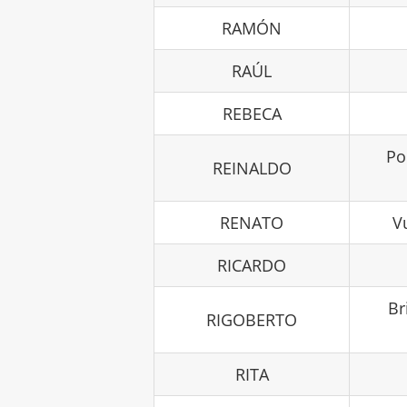
RAMÓN
RAÚL
REBECA
Po
REINALDO
RENATO
V
RICARDO
Br
RIGOBERTO
RITA