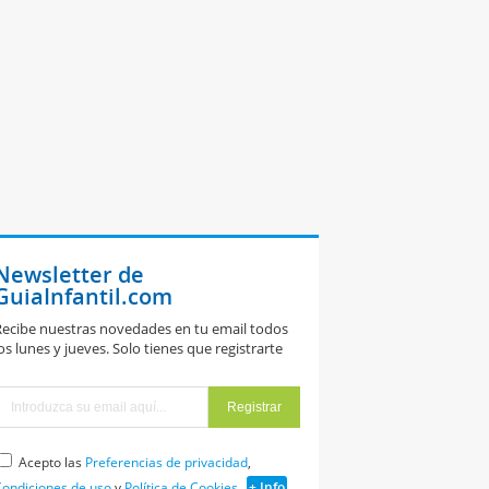
Newsletter de
GuiaInfantil.com
ecibe nuestras novedades en tu email todos
os lunes y jueves. Solo tienes que registrarte
Acepto las
Preferencias de privacidad
,
ondiciones de uso
y
Política de Cookies
+ Info