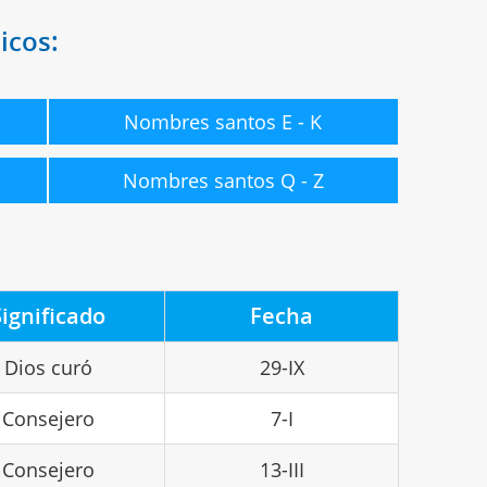
icos:
Nombres santos E - K
Nombres santos Q - Z
Significado
Fecha
Dios curó
29-IX
Consejero
7-I
Consejero
13-III