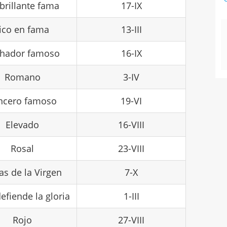
brillante fama
17-IX
rico en fama
13-III
hador famoso
16-IX
Romano
3-IV
ncero famoso
19-VI
Elevado
16-VIII
Rosal
23-VIII
as de la Virgen
7-X
efiende la gloria
1-III
Rojo
27-VIII