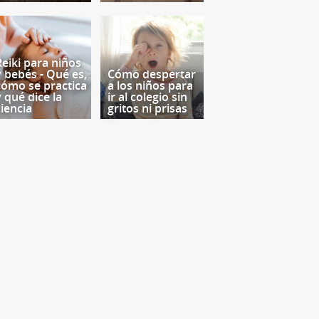
Reiki para niños
y bebés - Qué es,
Cómo despertar
cómo se practica
a los niños para
y qué dice la
ir al colegio sin
ciencia
gritos ni prisas