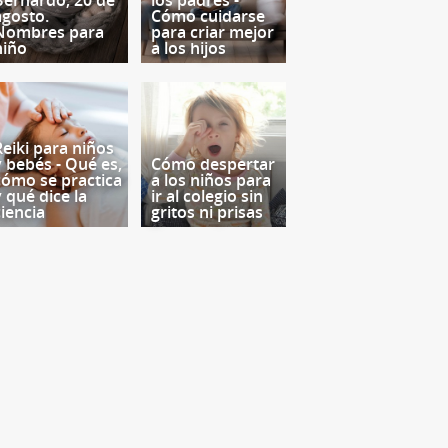
Bernardo, 20 de
los padres -
agosto.
Cómo cuidarse
Nombres para
para criar mejor
niño
a los hijos
Reiki para niños
y bebés - Qué es,
Cómo despertar
cómo se practica
a los niños para
y qué dice la
ir al colegio sin
ciencia
gritos ni prisas