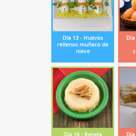
Día 13 - Huevos
Día
rellenos muñeco de
nieve
c
Día 16 - Receta
Día