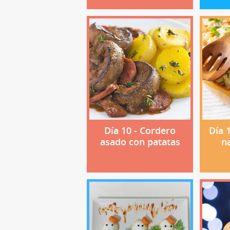
Día 10 - Cordero
Día 
asado con patatas
n