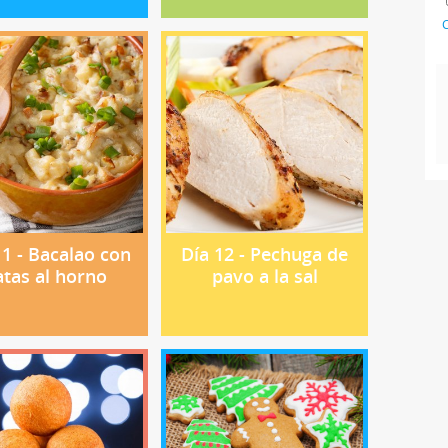
C
11 - Bacalao con
Día 12 - Pechuga de
atas al horno
pavo a la sal