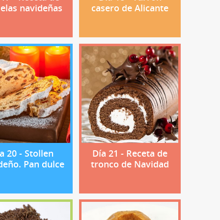
elas navideñas
casero de Alicante
a 20 - Stollen
Día 21 - Receta de
deño. Pan dulce
tronco de Navidad