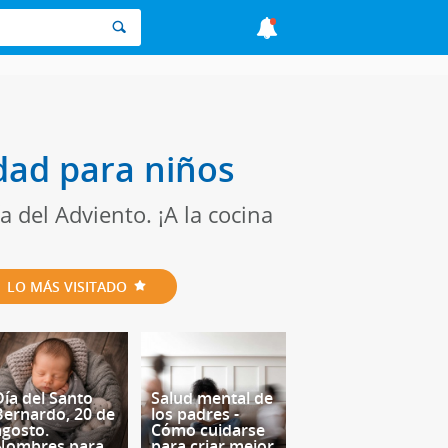
dad para niños
a del Adviento. ¡A la cocina
LO MÁS VISITADO
Día del Santo
Salud mental de
Bernardo, 20 de
los padres -
agosto.
Cómo cuidarse
Nombres para
para criar mejor