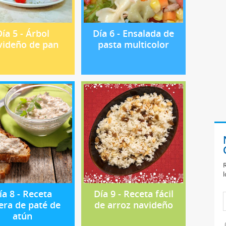
ía 5 - Árbol
Día 6 - Ensalada de
videño de pan
pasta multicolor
R
l
ía 8 - Receta
Día 9 - Receta fácil
era de paté de
de arroz navideño
atún