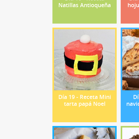
Natillas Antioqueña
hoju
Día 19 - Receta Mini
Dí
tarta papá Noel
navi