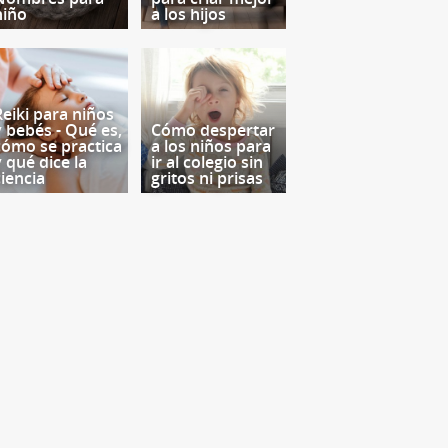
niño
a los hijos
Reiki para niños
y bebés - Qué es,
Cómo despertar
cómo se practica
a los niños para
y qué dice la
ir al colegio sin
ciencia
gritos ni prisas