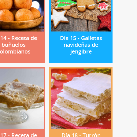
 14 - Receta de
Día 15 - Galletas
buñuelos
navideñas de
olombianos
jengibre
 17 - Receta de
Día 18 - Turrón