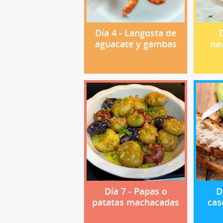
Día 4 - Langosta de
D
aguacate y gambas
na
Día 7 - Papas o
D
patatas machacadas
cas