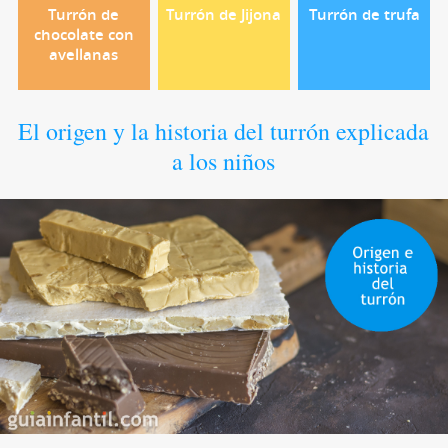
Turrón de
Turrón de Jijona
Turrón de trufa
chocolate con
avellanas
El origen y la historia del turrón explicada
a los niños