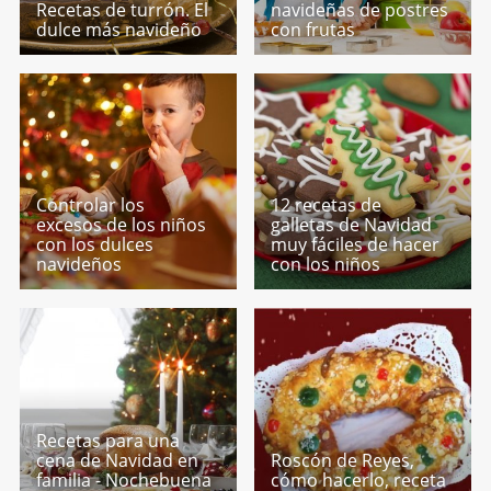
Recetas de turrón. El
navideñas de postres
dulce más navideño
con frutas
Controlar los
12 recetas de
excesos de los niños
galletas de Navidad
con los dulces
muy fáciles de hacer
navideños
con los niños
Recetas para una
cena de Navidad en
Roscón de Reyes,
familia - Nochebuena
cómo hacerlo, receta