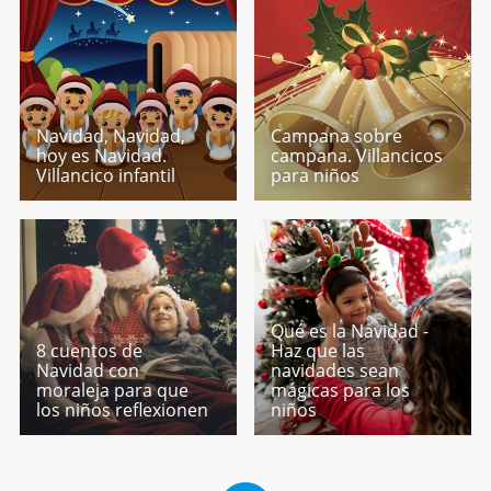
Navidad, Navidad,
Campana sobre
hoy es Navidad.
campana. Villancicos
Villancico infantil
para niños
Qué es la Navidad -
8 cuentos de
Haz que las
Navidad con
navidades sean
moraleja para que
mágicas para los
los niños reflexionen
niños