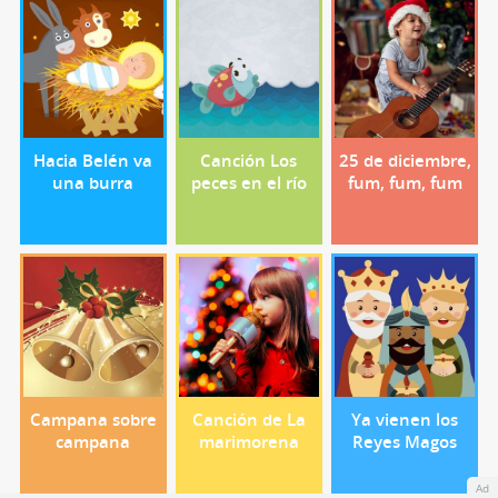
Hacia Belén va
Canción Los
25 de diciembre,
una burra
peces en el río
fum, fum, fum
Campana sobre
Canción de La
Ya vienen los
campana
marimorena
Reyes Magos
Ad