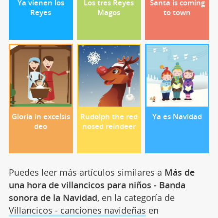
Ya vienen los
Los tres Reyes
Santa is coming
Reyes
Magos
to town
Gloria in excelsis
Rudolph the red
Ya es Navidad
deo
nosed reindeer
Puedes leer más artículos similares a
Más de
una hora de villancicos para niños - Banda
sonora de la Navidad
, en la categoría de
Villancicos - canciones navideñas
en