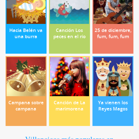
Hacia Belén va
Canción Los
25 de diciembre,
una burra
peces en el río
fum, fum, fum
Campana sobre
Canción de La
Ya vienen los
campana
marimorena
Reyes Magos
Villancicos más populares en