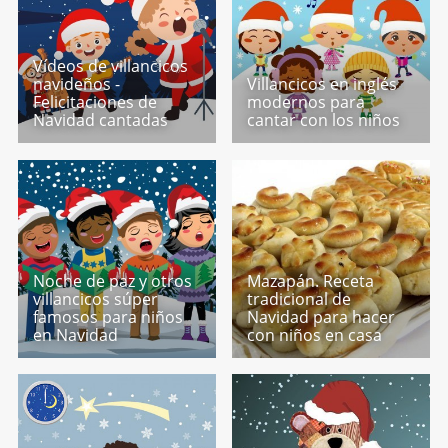
Vídeos de villancicos
navideños -
Villancicos en inglés
Felicitaciones de
modernos para
Navidad cantadas
cantar con los niños
Noche de paz y otros
Mazapán. Receta
villancicos súper
tradicional de
famosos para niños
Navidad para hacer
en Navidad
con niños en casa