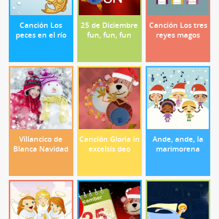
Canción Los
25 de Diciembre
Canción Los tres
peces en el río
fun, fun, fun
reyes magos
Villancico de
Canción Gloria in
Ande, ande, la
Blanca Navidad
excelsis deo
marimorena