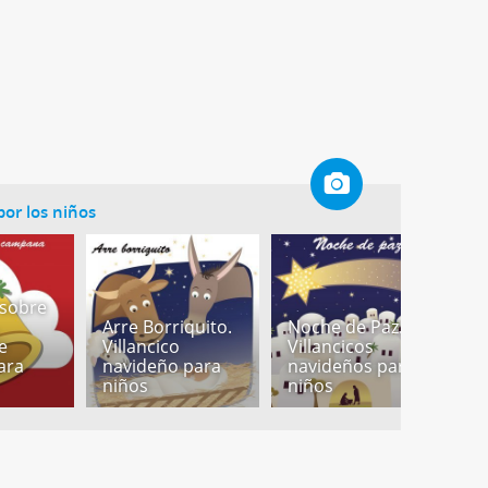
por los niños
sobre
Arre Borriquito.
Noche de Paz.
e
Villancico
Villancicos
L
ara
navideño para
navideños para
r
niños
niños
n