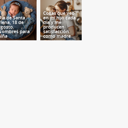
Cosas que veo
Día de Santa
en mi hijo cada
Elena, 18 de
día y me
agosto.
producen
Nombres para
satisfacción
niña
como madre