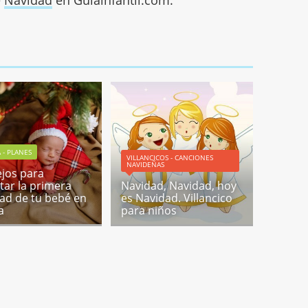
A - PLANES
VILLANCICOS - CANCIONES
NAVIDEÑAS
jos para
utar la primera
Navidad, Navidad, hoy
ad de tu bebé en
es Navidad. Villancico
a
para niños