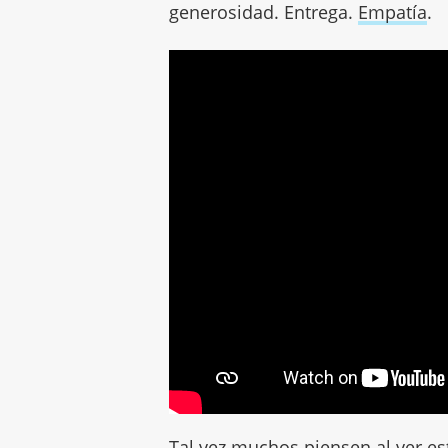
generosidad. Entrega.
Empatía
.
Tal vez muchos piensen al ver es