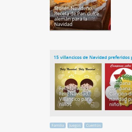
Stollen Navideño.
Receta de Pan dulce
alemán para la
Navidad
15 villancicos de Navidad preferidos 
Campana 
Feliz Navidad,
Campana.
Feliz Navidad.
Canción d
Villancico para
navidad p
niños
niños
Familia
Juegos
Cuentos