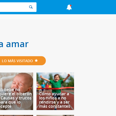
ca amar
LO MÁS VISITADO
Mi bebé no
quiere el biberón
Cómo ayudar a
- Causas y trucos
los niños a no
para que lo
rendirse y a ser
acepte
más constantes