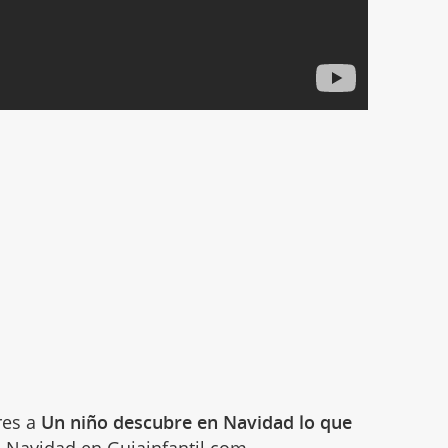
res a
Un niño descubre en Navidad lo que
e
Navidad
en Guiainfantil.com.