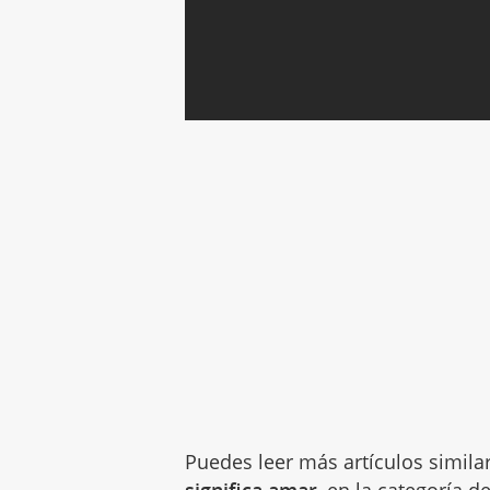
Puedes leer más artículos simila
significa amar
, en la categoría d