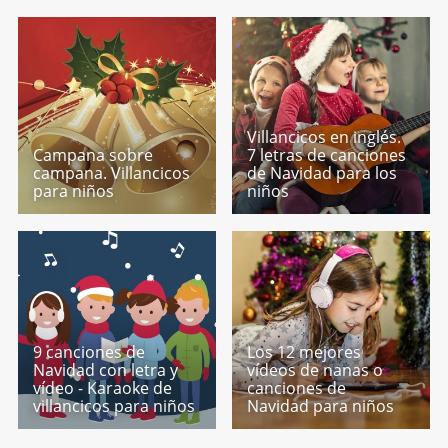
Villancicos en inglés.
Campana sobre
7 letras de canciones
campana. Villancicos
de Navidad para los
para niños
niños
9 canciones de
Los 12 mejores
Navidad con letra y
vídeos de nanas o
vídeo - Karaoke de
canciones de
villancicos para niños
Navidad para niños