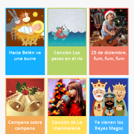
Hacia Belén va
Canción Los
25 de diciembre,
una burra
peces en el río
fum, fum, fum
Campana sobre
Canción de La
Ya vienen los
campana
marimorena
Reyes Magos