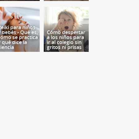
Reiki para niños
y bebés - Qué es,
Cómo despertar
cómo se practica
a los niños para
y qué dice la
ir al colegio sin
ciencia
gritos ni prisas