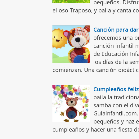
pequeños. Disfru
el oso Traposo, y baila y canta co
Canción para dar 
ofrecemos una pre
canción infantil 
de Educación Infa
los días de la s
comienzan. Una canción didáctica
Cumpleaños feli
baila la tradicio
samba con el div
Guiainfantil.com.
pequeños y haz esp
cumpleaños y hacer una fiesta 