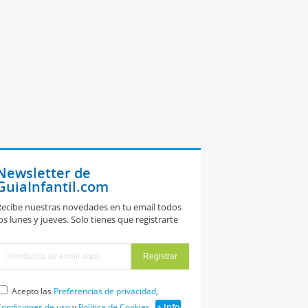
Newsletter de
GuiaInfantil.com
ecibe nuestras novedades en tu email todos
os lunes y jueves. Solo tienes que registrarte
Acepto las
Preferencias de privacidad
,
ondiciones de uso
y
Política de Cookies
+ Info