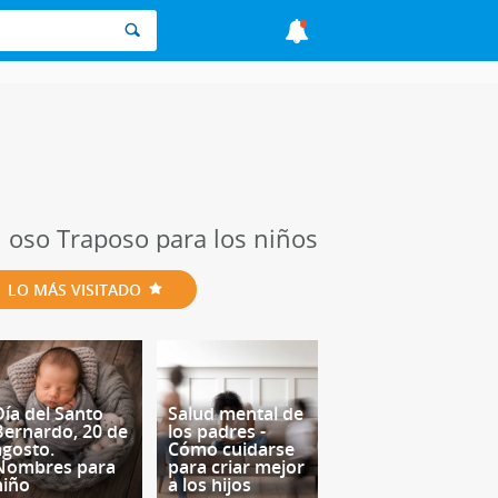
l oso Traposo para los niños
LO MÁS VISITADO
Día del Santo
Salud mental de
Bernardo, 20 de
los padres -
agosto.
Cómo cuidarse
Nombres para
para criar mejor
niño
a los hijos