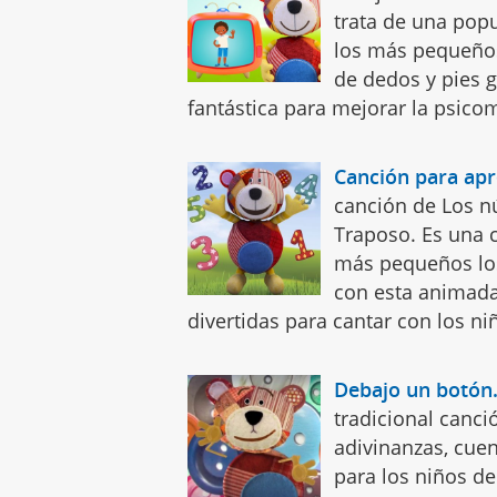
trata de una popu
los más pequeños 
de dedos y pies g
fantástica para mejorar la psicom
Canción para ap
canción de Los n
Traposo. Es una c
más pequeños los
con esta animada 
divertidas para cantar con los ni
Debajo un botón.
tradicional canci
adivinanzas, cuen
para los niños d