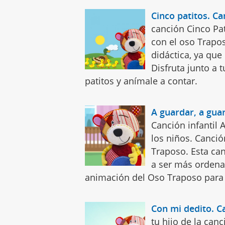
Cinco patitos. C
canción Cinco Pat
con el oso Trapos
didáctica, ya qu
Disfruta junto a 
patitos y anímale a contar.
A guardar, a gua
Canción infantil 
los niños. Canció
Traposo. Esta can
a ser más ordena
animación del Oso Traposo para 
Con mi dedito. C
tu hijo de la can