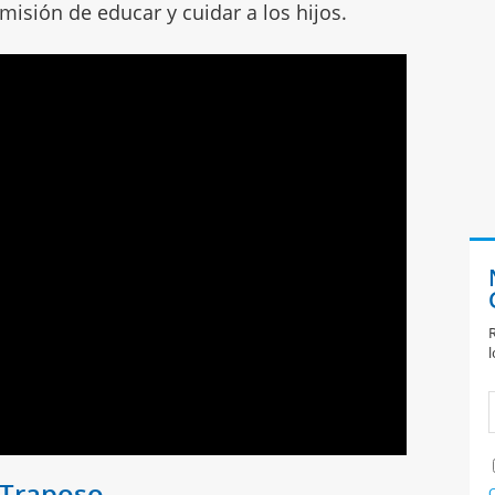
isión de educar y cuidar a los hijos.
R
l
e Traposo
C