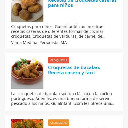
para niños
Croquetas para niños. Guiainfantil.com nos trae
recetas caseras de diferentes formas de cocinar
croquetas. Croquetas de verduras, de carne, de
pescado o las croquetas tradicionales de la abuela. Te
Vilma Medina,
Periodista, MA
enseñamos a hacer unas croquetas muy sanas y
fáciles, para el aperitivo de la familia.
CROQUETAS
Croquetas de bacalao.
Receta casera y fácil
Las croquetas de bacalao son un clásico en la cocina
portuguesa. Además, es una buena forma de servir
pescado a los niños. GuiaInfantil.com les ofrece una
receta muy tradicional, rápida y muy sencilla, de cómo
preparar unas deliciosas croquetas de pescado para
los niños.
CROQUETAS