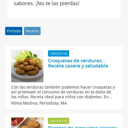
sabores. ¡No te las pierdas!
Portada
Recetas
CROQUETAS
Croquetas de verduras.
Receta casera y saludable
Con las verduras también podemos hacer croquetas y
así promover el consumo de verduras en la dieta de
los niños. Receta ideal para niños con diabetes. En
Guiainfantil.com te proponemos hacer estas croquetas
Vilma Medina,
Periodista, MA
de verduras, una receta muy saludable para toda la
familia.
CROQUETAS
Recetas de croquetas caseras