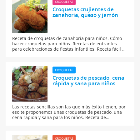
CROQUETAS
Croquetas crujientes de
zanahoria, queso y jamón
Receta de croquetas de zanahoria para niños. Cómo
hacer croquetas para niños. Recetas de entrantes
para celebraciones de fiestas infantiles. Receta fácil y
saludable de croqueta de zanahoria, queso y jamón.
Te enseñamos a hacer una croquetas crujientes de
verduras para niños.
CROQUETAS
Croquetas de pescado, cena
rápida y sana para niños
Las recetas sencillas son las que más éxito tienen, por
eso te proponemos unas croquetas de pescado, una
cena rápida y sana para los niños. Receta de
croquetas de pescado para niños. Te ensinamos a
preparar, paso a paso, unas croquetas de merluza u
otro pescado blanco.
CROQUETAS