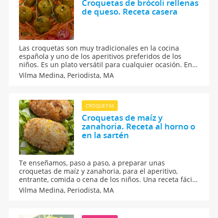
Croquetas de brócoli rellenas
de queso. Receta casera
Las croquetas son muy tradicionales en la cocina
española y uno de los aperitivos preferidos de los
niños. Es un plato versátil para cualquier ocasión. En
Guiainfantil.com te enseñamos a elaborar croquetas
Vilma Medina,
Periodista, MA
de brócoli y queso. ¿Qué más podemos pedir?
CROQUETAS
Croquetas de maíz y
zanahoria. Receta al horno o
en la sartén
Te enseñamos, paso a paso, a preparar unas
croquetas de maíz y zanahoria, para el aperitivo,
entrante, comida o cena de los niños. Una receta fácil
y sencilla de elaborar. Una mezcla cremosa que a
Vilma Medina,
Periodista, MA
sorprender a todos.