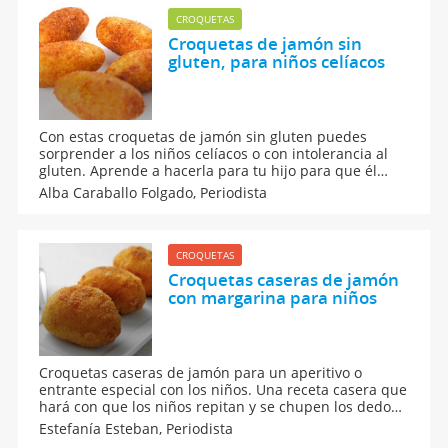
CROQUETAS
Croquetas de jamón sin
gluten, para niños celíacos
Con estas croquetas de jamón sin gluten puedes
sorprender a los niños celíacos o con intolerancia al
gluten. Aprende a hacerla para tu hijo para que él
pueda disfrutar sin riesgos de una de las recetas más
Alba Caraballo Folgado,
Periodista
populares entre los más pequeños de la casa. Sigue
nuestra receta.
CROQUETAS
Croquetas caseras de jamón
con margarina para niños
Croquetas caseras de jamón para un aperitivo o
entrante especial con los niños. Una receta casera que
hará con que los niños repitan y se chupen los dedos.
Una receta ligera, fácil y rápida de elaborar. En
Estefanía Esteban,
Periodista
Guiainfantil.com te contamos los ingredientes que