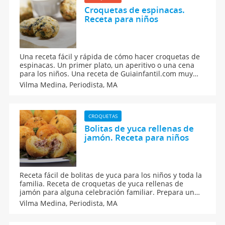
Croquetas de espinacas.
Receta para niños
Una receta fácil y rápida de cómo hacer croquetas de
espinacas. Un primer plato, un aperitivo o una cena
para los niños. Una receta de Guiainfantil.com muy
fácil y sencilla de preparar. Una receta ideal para una
Vilma Medina,
Periodista, MA
fiesta de cumpleaños, un aperitivo o la cena de los
niños.
CROQUETAS
Bolitas de yuca rellenas de
jamón. Receta para niños
Receta fácil de bolitas de yuca para los niños y toda la
familia. Receta de croquetas de yuca rellenas de
jamón para alguna celebración familiar. Prepara un
entrante sencillo con esta receta de bolitas rellenas de
Vilma Medina,
Periodista, MA
yuca. Receta de bolas de yuca fritas. Recetas para
cumpleaños y fiestas.