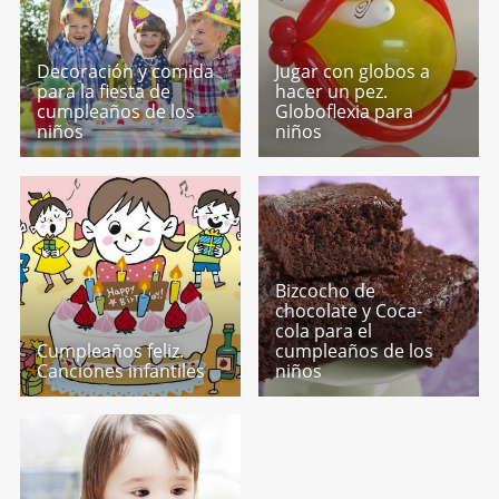
Decoración y comida
Jugar con globos a
para la fiesta de
hacer un pez.
cumpleaños de los
Globoflexia para
niños
niños
Bizcocho de
chocolate y Coca-
cola para el
Cumpleaños feliz.
cumpleaños de los
Canciones infantiles
niños