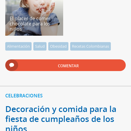
El placer de comer
chocolate para los
niños
Alimentación
Salud
Obesidad
Recetas Colombianas
COMENTAR
CELEBRACIONES
Decoración y comida para la
fiesta de cumpleaños de los
niños