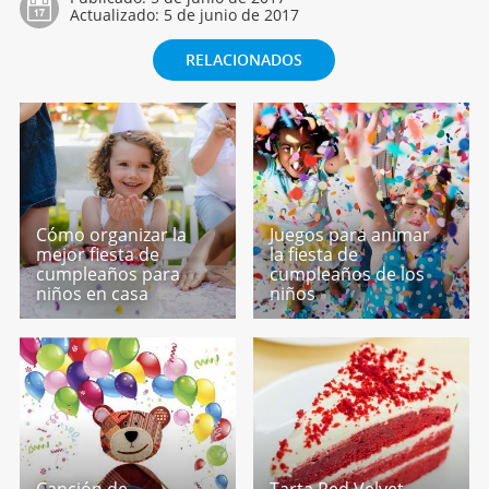
Actualizado:
5 de junio de 2017
RELACIONADOS
Cómo organizar la
Juegos para animar
mejor fiesta de
la fiesta de
cumpleaños para
cumpleaños de los
niños en casa
niños
Canción de
Tarta Red Velvet,