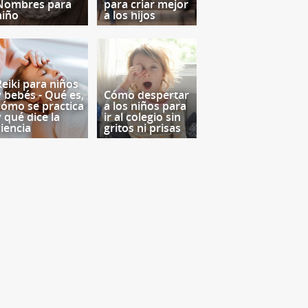
Nombres para
para criar mejor
niño
a los hijos
Reiki para niños
y bebés - Qué es,
Cómo despertar
cómo se practica
a los niños para
y qué dice la
ir al colegio sin
ciencia
gritos ni prisas