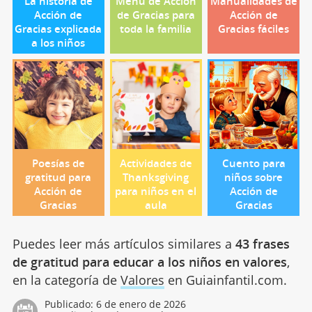
La historia de
Menú de Acción
Manualidades de
Acción de
de Gracias para
Acción de
Gracias explicada
toda la familia
Gracias fáciles
a los niños
Poesías de
Actividades de
Cuento para
gratitud para
Thanksgiving
niños sobre
Acción de
para niños en el
Acción de
Gracias
aula
Gracias
Puedes leer más artículos similares a
43 frases
de gratitud para educar a los niños en valores
,
en la categoría de
Valores
en Guiainfantil.com.
Publicado:
6 de enero de 2026