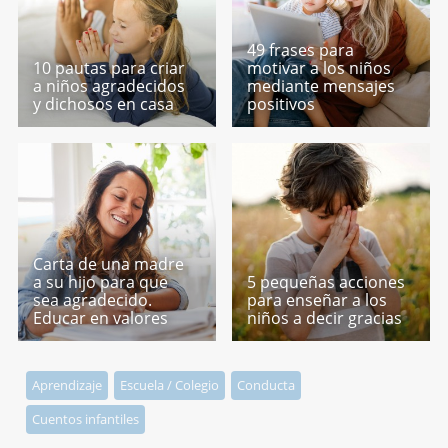
49 frases para
10 pautas para criar
motivar a los niños
a niños agradecidos
mediante mensajes
y dichosos en casa
positivos
Carta de una madre
a su hijo para que
5 pequeñas acciones
sea agradecido.
para enseñar a los
Educar en valores
niños a decir gracias
Aprendizaje
Escuela / Colegio
Conducta
Cuentos infantiles