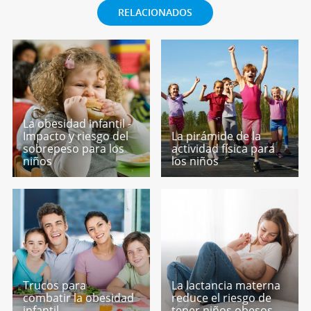
RELACIONADOS
La obesidad infantil -
Impacto y riesgo del
La pirámide de la
sobrepeso para los
actividad física para
niños
los niños
Trucos para
La lactancia materna
combatir la obesidad
reduce el riesgo de
infantil
tener niños obesos