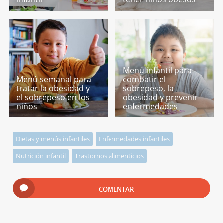
Menú infantil para
Menú semanal para
combatir el
tratar la obesidad y
sobrepeso, la
el sobrepeso en los
obesidad y prevenir
niños
enfermedades
Dietas y menús infantiles
Enfermedades infantiles
Nutrición infantil
Trastornos alimenticios
COMENTAR