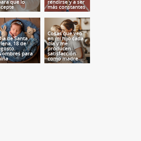
para que lo
rendirse y a ser
acepte
más constantes
Cosas que veo
Día de Santa
en mi hijo cada
Elena, 18 de
día y me
agosto.
producen
Nombres para
satisfacción
niña
como madre