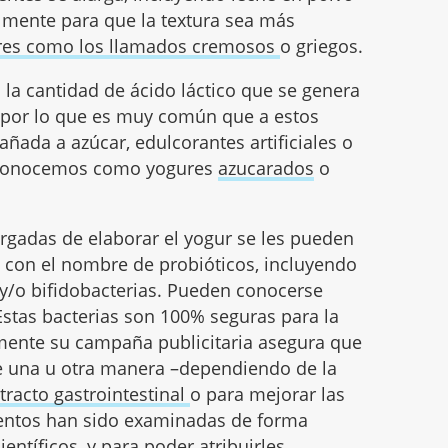
lmente para que la textura sea más
es como los llamados cremosos
o griegos.
 la cantidad de ácido láctico que se genera
, por lo que es muy común que a estos
añada a azúcar, edulcorantes artificiales o
e conocemos como yogures
azucarados
o
rgadas de elaborar el yogur se les pueden
s con el nombre de probióticos, incluyendo
s y/o bifidobacterias. Pueden conocerse
Estas bacterias son 100% seguras para la
mente su campaña publicitaria asegura que
de una u otra manera –dependiendo de la
l
tracto gastrointestinal
o para mejorar las
imentos han sido examinadas de forma
entíficos, y para poder atribuirles