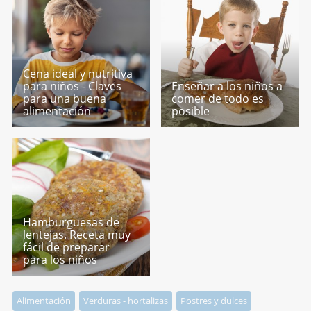
Cena ideal y nutritiva
para niños - Claves
Enseñar a los niños a
para una buena
comer de todo es
alimentación
posible
Hamburguesas de
lentejas. Receta muy
fácil de preparar
para los niños
Alimentación
Verduras - hortalizas
Postres y dulces