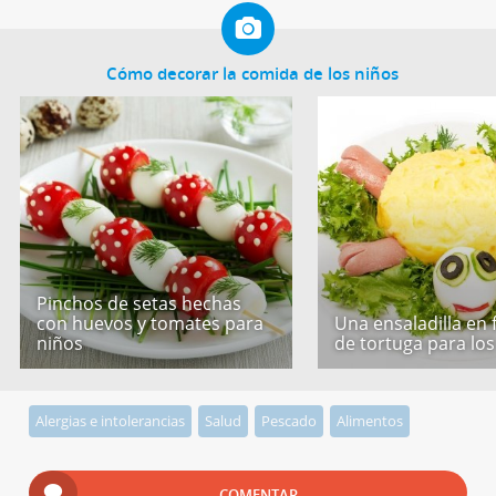
Cómo decorar la comida de los niños
Pinchos de setas hechas
con huevos y tomates para
Una ensaladilla en
niños
de tortuga para los
Alergias e intolerancias
Salud
Pescado
Alimentos
COMENTAR