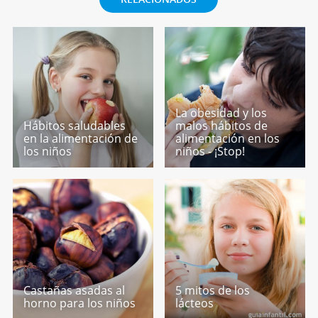
La obesidad y los
Hábitos saludables
malos hábitos de
en la alimentación de
alimentación en los
los niños
niños - ¡Stop!
Castañas asadas al
5 mitos de los
horno para los niños
lácteos