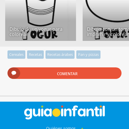
Dibujo de un yogur para
Dibujo con un tom
colorear
imprimir y colorea
Cereales
Recetas
Recetas árabes
Pan y pizzas
COMENTAR
Quiénes somos