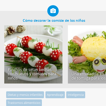
Cómo decorar la comida de los niños
Pinchos de setas hechas
con huevos y tomates para
Una ensaladilla en
niños
de tortuga para los
Dietas y menús infantiles
Aprendizaje
Inteligencia
Trastornos alimenticios