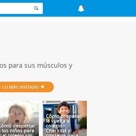
iños para sus músculos y
LO MÁS VISITADO
Cómo preparar
la vuelta al
Cómo despertar
colegio -
a los niños para
Checklist y
r al colegio sin
consejos para