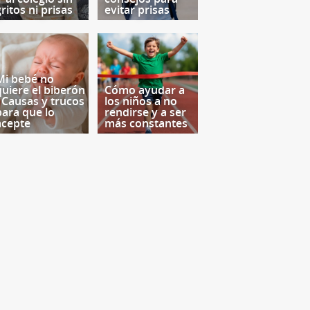
ritos ni prisas
evitar prisas
Mi bebé no
quiere el biberón
Cómo ayudar a
- Causas y trucos
los niños a no
para que lo
rendirse y a ser
acepte
más constantes