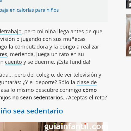
g
aja en calorías para niños
letrabajo
, pero mi niña llega antes de que
levisión o jugando con sus muñecas
go la computadora y la pongo a realizar
res
, merienda, juega un rato en su
un
cuento
y se duerme. ¡Está fundida!
da... pero del colegio, de ver televisión y
guntarás: ¿Y el deporte? Sólo la
clase de
 pasa lo mismo descubre conmigo
cómo
ijos no sean sedentarios
. ¿Aceptas el reto?
niño sea sedentario