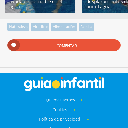
ayuda de su madre en el
desplazamientos d
agua
por el agua
Naturaleza
Aire libre
Alimentación
Familia
COMENTAR
Quiénes somos
Cookies
Política de privacidad