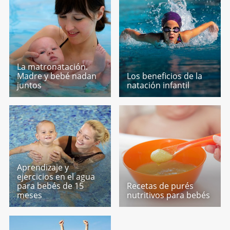
La matronatación.
Madre y bebé nadan
Los beneficios de la
juntos
natación infantil
Aprendizaje y
ejercicios en el agua
para bebés de 15
Recetas de purés
meses
nutritivos para bebés