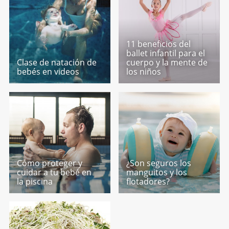
11 beneficios del
ballet infantil para el
Clase de natación de
cuerpo y la mente de
bebés en videos
los niños
Cómo proteger y
¿Son seguros los
cuidar a tu bebé en
manguitos y los
la piscina
flotadores?