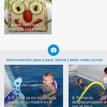
Canapé con cara
divertido para niños
Matronatación paso a paso. Mamá y bebé nadan juntos
9. El bebé ya no necesita la
8. Primeros
ayuda de su madre en el
desplazamientos d
agua
por el agua