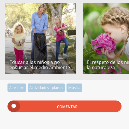
Educar a los niños a no
El respeto de los n
ensuciar el medio ambiente
la naturaleza
Aire libre
Actividades - planes
Música
COMENTAR