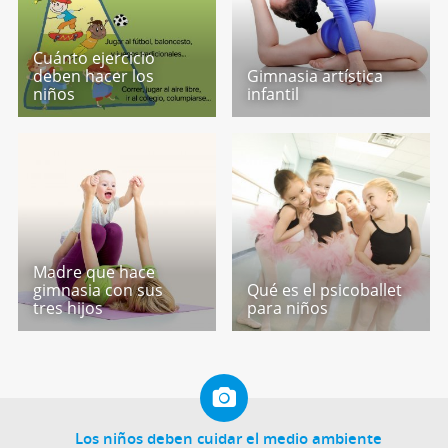
Cuánto ejercicio
deben hacer los
Gimnasia artística
niños
infantil
Madre que hace
gimnasia con sus
Qué es el psicoballet
tres hijos
para niños
Los niños deben cuidar el medio ambiente